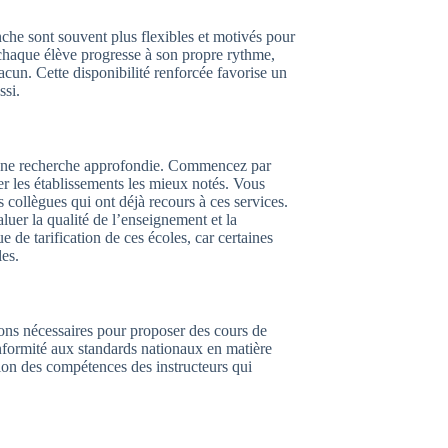
nche sont souvent plus flexibles et motivés pour
ue chaque élève progresse à son propre rythme,
acun. Cette disponibilité renforcée favorise un
ssi.
e une recherche approfondie. Commencez par
rer les établissements les mieux notés. Vous
ollègues qui ont déjà recours à ces services.
uer la qualité de l’enseignement et la
ue de tarification de ces écoles, car certaines
les.
ions nécessaires pour proposer des cours de
onformité aux standards nationaux en matière
tion des compétences des instructeurs qui