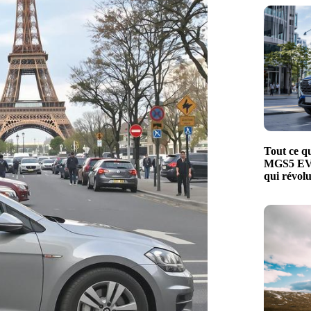
Tout ce qu
MGS5 EV, 
qui révol