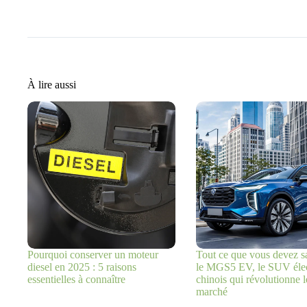
À lire aussi
Pourquoi conserver un moteur
Tout ce que vous devez sa
diesel en 2025 : 5 raisons
le MGS5 EV, le SUV élec
essentielles à connaître
chinois qui révolutionne l
marché