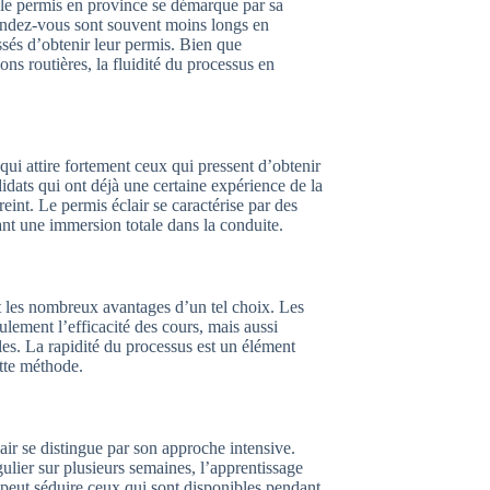
 le permis en province se démarque par sa
e rendez-vous sont souvent moins longs en
ssés d’obtenir leur permis. Bien que
ons routières, la fluidité du processus en
qui attire fortement ceux qui pressent d’obtenir
didats qui ont déjà une certaine expérience de la
eint. Le permis éclair se caractérise par des
ant une immersion totale dans la conduite.
t les nombreux avantages d’un tel choix. Les
lement l’efficacité des cours, mais aussi
les. La rapidité du processus est un élément
ette méthode.
ir se distingue par son approche intensive.
ulier sur plusieurs semaines, l’apprentissage
i peut séduire ceux qui sont disponibles pendant