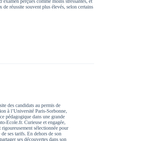
e d’examen perçues comme moins stressantes, et
x de réussite souvent plus élevés, selon certains
ssite des candidats au permis de
ion à l’Université Paris-Sorbonne,
trice pédagogique dans une grande
to-Ecole.fr. Curieuse et engagée,
it rigoureusement sélectionnée pour
 de ses tarifs. En dehors de son
 partager ses découvertes dans son