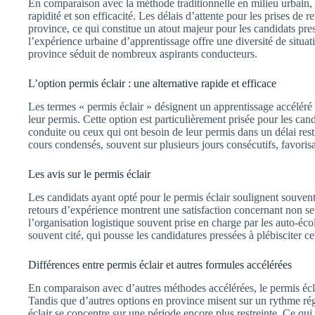
En comparaison avec la méthode traditionnelle en milieu urbain,
rapidité et son efficacité. Les délais d’attente pour les prises d
province, ce qui constitue un atout majeur pour les candidats pre
l’expérience urbaine d’apprentissage offre une diversité de situati
province séduit de nombreux aspirants conducteurs.
L’option permis éclair : une alternative rapide et efficace
Les termes « permis éclair » désignent un apprentissage accéléré 
leur permis. Cette option est particulièrement prisée pour les can
conduite ou ceux qui ont besoin de leur permis dans un délai restr
cours condensés, souvent sur plusieurs jours consécutifs, favoris
Les avis sur le permis éclair
Les candidats ayant opté pour le permis éclair soulignent souven
retours d’expérience montrent une satisfaction concernant non seu
l’organisation logistique souvent prise en charge par les auto-éco
souvent cité, qui pousse les candidatures pressées à plébisciter c
Différences entre permis éclair et autres formules accélérées
En comparaison avec d’autres méthodes accélérées, le permis écla
Tandis que d’autres options en province misent sur un rythme rég
éclair se concentre sur une période encore plus restreinte. Ce qu