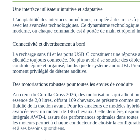
Une interface utilisateur intuitive et adaptative
L’adaptabilité des interfaces numériques, couplée à des mises à j
avec les avancées technologiques. Ce dynamisme technologique vo
moderne, où chaque commande est à portée de main et répond inst
Connectivité et divertissement à bord
La recharge sans fil et les ports USB-C constituent une réponse au
clientèle toujours connectée. Ne plus avoir à se soucier des câb
conduite épuré et organisé, tandis que le système audio JBL Prem
moment privilégié de détente auditive.
Des motorisations robustes pour toutes les envies de conduite
Au cœur du Corolla Cross 2026, des motorisations qui allient pui
essence de 2,0 litres, offrant 169 chevaux, se présente comme une
fluidité de la traction avant. Pour les amateurs de modèles hybri
avancée avec un moteur de 196 chevaux. Cette dernière, disponib
intégrale AWD-i, assure des performances optimales dans toutes l
les moteurs permet à chaque conducteur de choisir la configurat
et à ses besoins quotidiens.