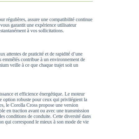
our régulières, assure une compatibilité continue
us garantit une expérience utilisateur
antanément à vos sollicitations.
x attentes de praticité et de rapidité d’une
les emmêlés contribue à un environnement de
ium veille à ce que chaque trajet soit un
ssance et efficience énergétique. Le moteur
 option robuste pour ceux qui privilégient la
des, le Corolla Cross propose une version
le en traction avant ou avec une transmission
es conditions de conduite. Cette diversité dans
ion qui correspond le mieux à son mode de vie