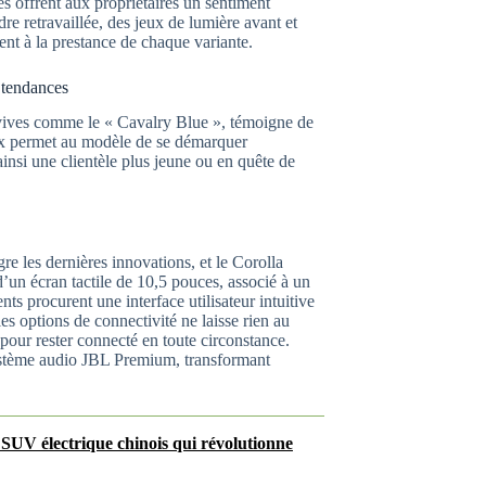
tes offrent aux propriétaires un sentiment
dre retravaillée, des jeux de lumière avant et
tent à la prestance de chaque variante.
 tendances
us vives comme le « Cavalry Blue », témoigne de
eux permet au modèle de se démarquer
insi une clientèle plus jeune ou en quête de
e les dernières innovations, et le Corolla
d’un écran tactile de 10,5 pouces, associé à un
 procurent une interface utilisateur intuitive
es options de connectivité ne laisse rien au
pour rester connecté en toute circonstance.
ystème audio JBL Premium, transformant
 SUV électrique chinois qui révolutionne