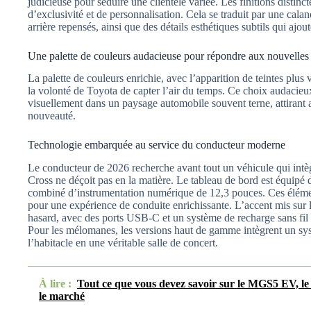
judicieuse pour séduire une clientèle variée. Les finitions distinc
d’exclusivité et de personnalisation. Cela se traduit par une calan
arrière repensés, ainsi que des détails esthétiques subtils qui ajou
Une palette de couleurs audacieuse pour répondre aux nouvelles
La palette de couleurs enrichie, avec l’apparition de teintes pl
la volonté de Toyota de capter l’air du temps. Ce choix audaci
visuellement dans un paysage automobile souvent terne, attirant a
nouveauté.
Technologie embarquée au service du conducteur moderne
Le conducteur de 2026 recherche avant tout un véhicule qui intègr
Cross ne déçoit pas en la matière. Le tableau de bord est équipé 
combiné d’instrumentation numérique de 12,3 pouces. Ces éléments
pour une expérience de conduite enrichissante. L’accent mis sur l
hasard, avec des ports USB-C et un système de recharge sans fil 
Pour les mélomanes, les versions haut de gamme intègrent un s
l’habitacle en une véritable salle de concert.
À lire :
Tout ce que vous devez savoir sur le MGS5 EV, le
le marché