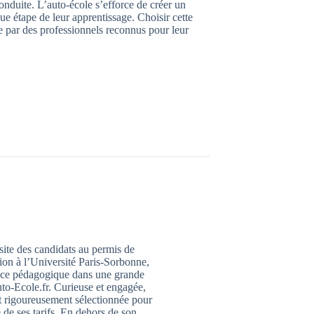
onduite. L’auto-école s’efforce de créer un
e étape de leur apprentissage. Choisir cette
ée par des professionnels reconnus pour leur
ssite des candidats au permis de
ion à l’Université Paris-Sorbonne,
trice pédagogique dans une grande
to-Ecole.fr. Curieuse et engagée,
it rigoureusement sélectionnée pour
 de ses tarifs. En dehors de son