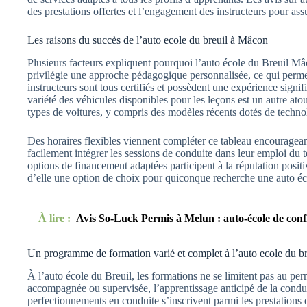
des prestations offertes et l’engagement des instructeurs pour ass
Les raisons du succès de l’auto ecole du breuil à Mâcon
Plusieurs facteurs expliquent pourquoi l’auto école du Breuil Mâco
privilégie une approche pédagogique personnalisée, ce qui perme
instructeurs sont tous certifiés et possèdent une expérience signi
variété des véhicules disponibles pour les leçons est un autre atou
types de voitures, y compris des modèles récents dotés de techn
Des horaires flexibles viennent compléter ce tableau encouragean
facilement intégrer les sessions de conduite dans leur emploi du te
options de financement adaptées participent à la réputation positi
d’elle une option de choix pour quiconque recherche une auto é
À lire :
Avis So-Luck Permis à Melun : auto-école de conf
Un programme de formation varié et complet à l’auto ecole du br
À l’auto école du Breuil, les formations ne se limitent pas au pe
accompagnée ou supervisée, l’apprentissage anticipé de la condui
perfectionnements en conduite s’inscrivent parmi les prestation