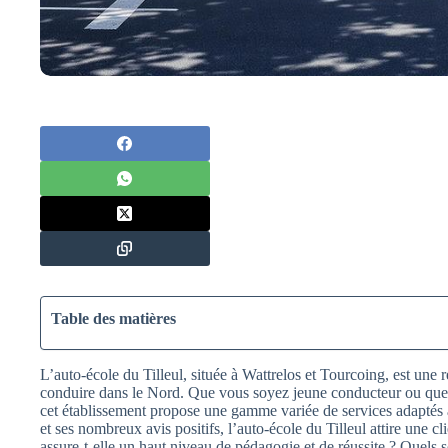
Table des matières
L’auto-école du Tilleul, située à Wattrelos et Tourcoing, est une 
conduire dans le Nord. Que vous soyez jeune conducteur ou que
cet établissement propose une gamme variée de services adaptés à
et ses nombreux avis positifs, l’auto-école du Tilleul attire une c
assure-t-elle un haut niveau de pédagogie et de réussite ? Quels 