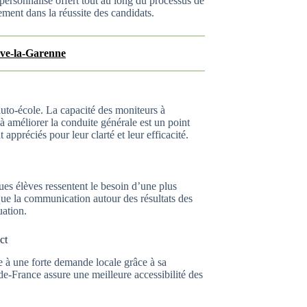
 personnalisé offert tout au long du processus de
ement dans la réussite des candidats.
euve-la-Garenne
uto-école. La capacité des moniteurs à
t à améliorer la conduite générale est un point
appréciés pour leur clarté et leur efficacité.
ues élèves ressentent le besoin d’une plus
que la communication autour des résultats des
uation.
ct
e à une forte demande locale grâce à sa
de-France assure une meilleure accessibilité des