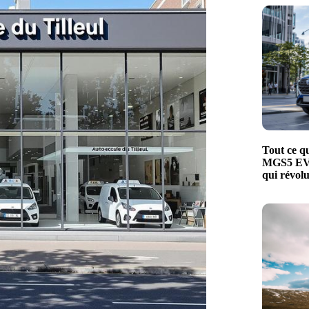
Tout ce qu
MGS5 EV, 
qui révol