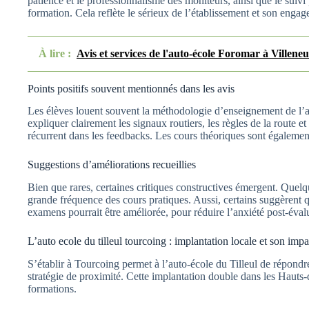
patience et le professionnalisme des moniteurs, ainsi que le suivi
formation. Cela reflète le sérieux de l’établissement et son engag
À lire :
Avis et services de l'auto-école Foromar à Villen
Points positifs souvent mentionnés dans les avis
Les élèves louent souvent la méthodologie d’enseignement de l’a
expliquer clairement les signaux routiers, les règles de la route e
récurrent dans les feedbacks. Les cours théoriques sont également 
Suggestions d’améliorations recueillies
Bien que rares, certaines critiques constructives émergent. Quelq
grande fréquence des cours pratiques. Aussi, certains suggèrent 
examens pourrait être améliorée, pour réduire l’anxiété post-éval
L’auto ecole du tilleul tourcoing : implantation locale et son impa
S’établir à Tourcoing permet à l’auto-école du Tilleul de répondr
stratégie de proximité. Cette implantation double dans les Hauts-
formations.